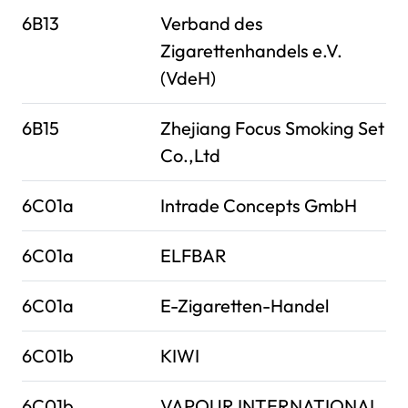
6B13
Verband des
Zigarettenhandels e.V.
(VdeH)
6B15
Zhejiang Focus Smoking Set
Co.,Ltd
6C01a
Intrade Concepts GmbH
6C01a
ELFBAR
6C01a
E-Zigaretten-Handel
6C01b
KIWI
6C01b
VAPOUR INTERNATIONAL