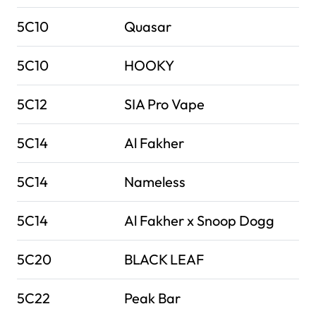
5C10
Quasar
5C10
HOOKY
5C12
SIA Pro Vape
5C14
Al Fakher
5C14
Nameless
5C14
Al Fakher x Snoop Dogg
5C20
BLACK LEAF
5C22
Peak Bar