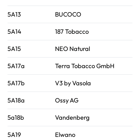
5A13
BUCOCO
5A14
187 Tobacco
5A15
NEO Natural
5A17a
Terra Tobacco GmbH
5A17b
V3 by Vasola
5A18a
Ossy AG
5a18b
Vandenberg
5A19
Elwano