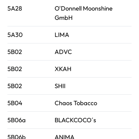
5A28
O'Donnell Moonshine
GmbH
5A30
LIMA
5B02
ADVC
5B02
XKAH
5B02
SHII
5B04
Chaos Tobacco
5B06a
BLACKCOCO´s
5B06b
ANIMA