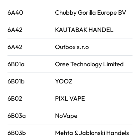
6A40
Chubby Gorilla Europe BV
6A42
KAUTABAK HANDEL
6A42
Outbox s.r.o
6B01a
Oree Technology Limited
6B01b
YOOZ
6B02
PIXL VAPE
6B03a
NoVape
6B03b
Mehta & Jablonski Handels