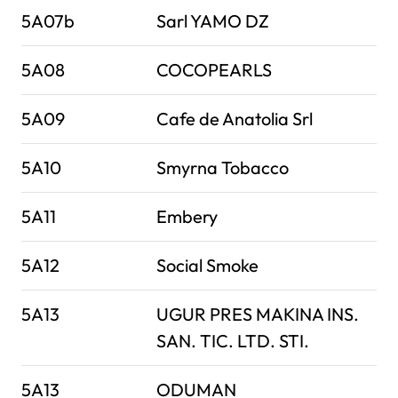
5A07b
Sarl YAMO DZ
5A08
COCOPEARLS
5A09
Cafe de Anatolia Srl
5A10
Smyrna Tobacco
5A11
Embery
5A12
Social Smoke
5A13
UGUR PRES MAKINA INS.
SAN. TIC. LTD. STI.
5A13
ODUMAN