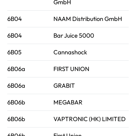
GmbH
6B04
NAAM Distribution GmbH
6B04
Bar Juice 5000
6B05
Cannashock
6B06a
FIRST UNION
6B06a
GRABIT
6B06b
MEGABAR
6B06b
VAPTRONIC (HK) LIMITED
6B06b
First Union