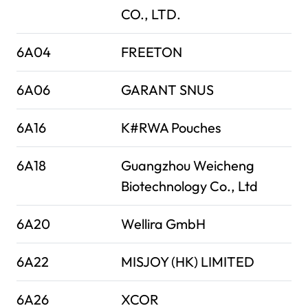
CO., LTD.
6A04
FREETON
6A06
GARANT SNUS
6A16
K#RWA Pouches
6A18
Guangzhou Weicheng
Biotechnology Co., Ltd
6A20
Wellira GmbH
6A22
MISJOY (HK) LIMITED
6A26
XCOR