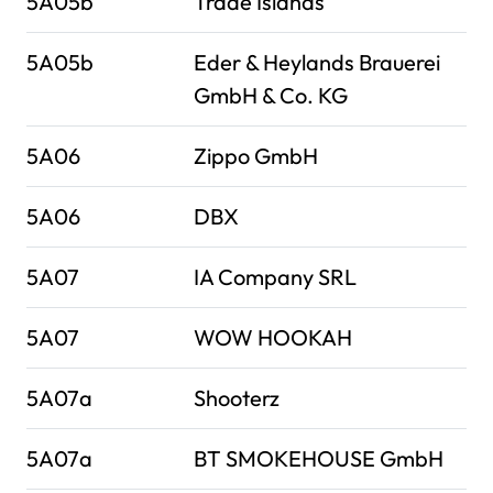
5A05b
Trade Islands
5A05b
Eder & Heylands Brauerei
GmbH & Co. KG
5A06
Zippo GmbH
5A06
DBX
5A07
IA Company SRL
5A07
WOW HOOKAH
5A07a
Shooterz
5A07a
BT SMOKEHOUSE GmbH