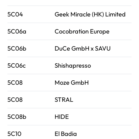
5C04
Geek Miracle (HK) Limited
5C06a
Cocobration Europe
5C06b
DuCe GmbH x SAVU
5C06c
Shishapresso
5C08
Moze GmbH
5C08
STRAL
5C08b
HIDE
5C10
El Badia