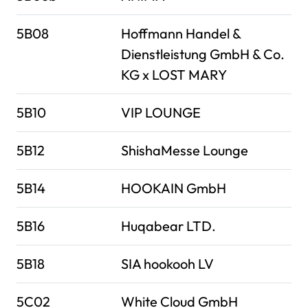
5B08
Hoffmann Handel &
Dienstleistung GmbH & Co.
KG x LOST MARY
5B10
VIP LOUNGE
5B12
ShishaMesse Lounge
5B14
HOOKAIN GmbH
5B16
Huqabear LTD.
5B18
SIA hookooh LV
5C02
White Cloud GmbH