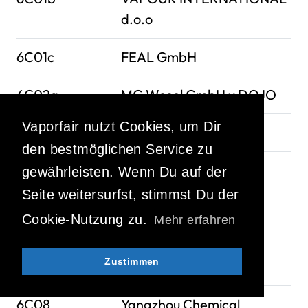
d.o.o
6C01c
FEAL GmbH
6C02a
MG Wesel GmbH x DOJO
Vaporfair nutzt Cookies, um Dir
6C03
MEVOL
den bestmöglichen Service zu
6C06
Shenzhen Dali Wanwei
gewährleisten. Wenn Du auf der
Technology Co., Ltd.
Seite weitersurfst, stimmst Du der
Cookie-Nutzung zu.
Mehr erfahren
6C06
ALIBARBAR
Zustimmen
6C06
STAG BAR
6C08
Yangzhou Chemical