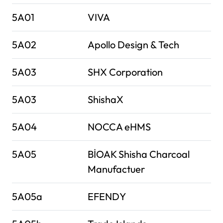
5A01
VIVA
5A02
Apollo Design & Tech
5A03
SHX Corporation
5A03
ShishaX
5A04
NOCCA eHMS
5A05
BİOAK Shisha Charcoal
Manufactuer
5A05a
EFENDY